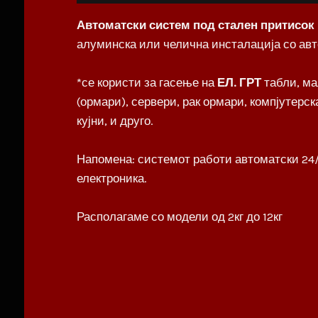
Автоматски систем под стален притисок
алуминска или челична инсталација со авт
*се користи за гасење на
ЕЛ. ГРТ
табли, ма
(ормари), сервери, рак ормари, компјутерс
кујни, и друго.
Напомена: системот работи автоматски 24/
електроника.
Располагаме со модели од 2кг до 12кг