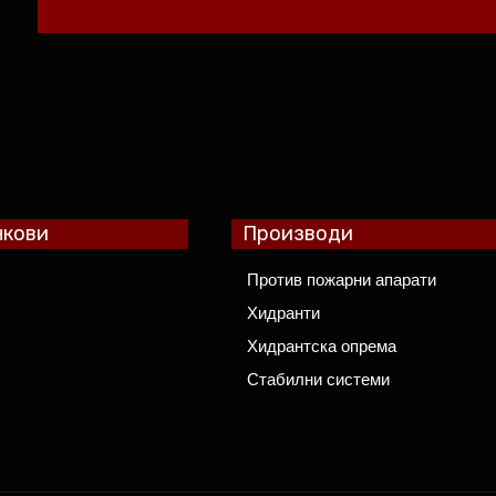
нкови
Производи
Против пожарни апарати
Хидранти
Хидрантска опрема
Стабилни системи