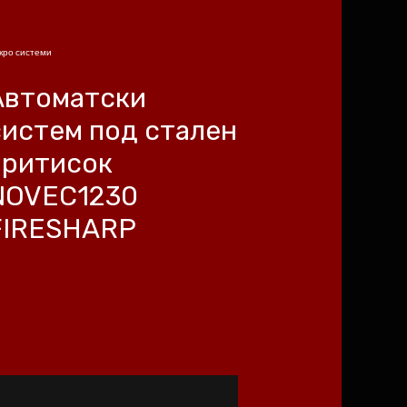
кро системи
Автоматски
систем под стален
притисок
NOVEC1230
FIRESHARP