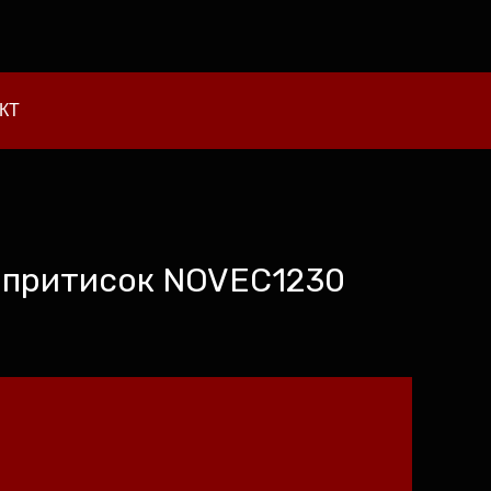
КТ
н притисок NOVEC1230