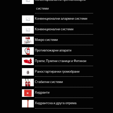
системи
Конвенционални алармни системи
Конвенционални системи
Микро системи
Противпожарни апарати
Пумпи, Пумпни станици и Фитинзи
Раностартирачки громобрани
Стабилни системи
Хидранти
Хидрантска и друга опрема