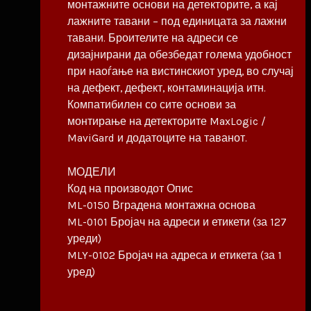
монтажните основи на детекторите, а кај
лажните тавани – под единицата за лажни
тавани. Броителите на адреси се
дизајнирани да обезбедат голема удобност
при наоѓање на вистинскиот уред, во случај
на дефект, дефект, контаминација итн.
Компатибилен со сите основи за
монтирање на детекторите MaxLogic /
MaviGard и додатоците на таванот.
МОДЕЛИ
Код на производот Опис
ML-0150 Вградена монтажна основа
ML-0101 Бројач на адреси и етикети (за 127
уреди)
MLY-0102 Бројач на адреса и етикета (за 1
уред)