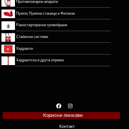
Противпожарни апарати
Пумпи, Пумпни станици и Фитинзи
Раностартирачки громобрани
Стабилни системи
Хидранти
Хидрантска и друга опрема
Корисни линкови
Контакт