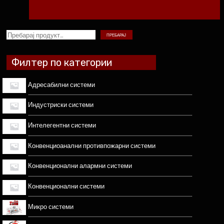
ПРЕБАРАЈ
Филтер по категории
Адресабилни системи
Индустриски системи
Интелегентни системи
Конвенциоанални противпожарни системи
Конвенционални алармни системи
Конвенционални системи
Микро системи