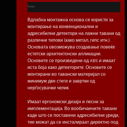
Опис
Вдлабна монтажна основа се користи за
монтирање на конвенционални и
адресибилни детектори на лажни тавани од
различни типови (како метал, гипс итн.).
Основата овозможува создавање повеќе
естетски архитектонски апликации.
Основите се произведени од ABS и имаат
иста боја како детекторите. Основите се
монтирани во тавански материјал со
минимум две стеги и завртки од
нерѓосувачки челик.
Имаат ергономски дизајн и лесни за
имплементација. Во вообичаените тавани
каде што се поставени адресибилни уреди,
тие можат да се инсталираат директно под