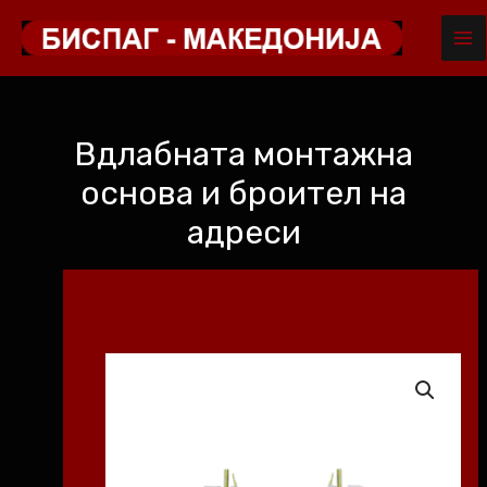
MA
Skip
to
ME
content
Вдлабната монтажна
основа и броител на
адреси