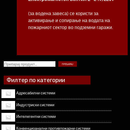
(за водена завеса) се користи за
активирање и сопирање на водата на
пожарниот сектор во подземни гаражи.
ПРЕБАРАЈ
Филтер по категории
Адресабилни системи
Индустриски системи
Интелегентни системи
Конвенциоанални противпожарни системи