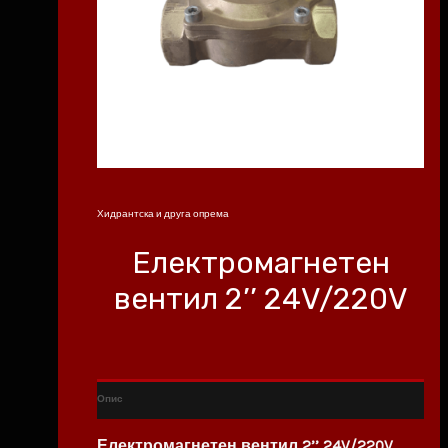
Хидрантска и друга опрема
Електромагнетен
вентил 2’’ 24V/220V
Опис
Електромагнетен вентил 2
’’
24
V/220V