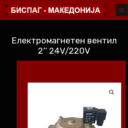
MA
Skip
to
ME
content
Електромагнетен вентил
2’’ 24V/220V