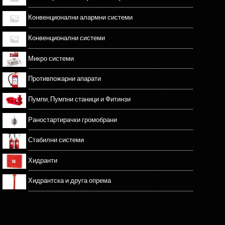
Конвенционални алармни системи
Конвенционални системи
Микро системи
Противпожарни апарати
Пумпи, Пумпни станици и Фитинзи
Раностартирачки громобрани
Стабилни системи
Хидранти
Хидрантска и друга опрема