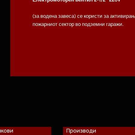
(за водена завеса) се користи за активира
пожарниот сектор во подземни гаражи.
нкови
Производи