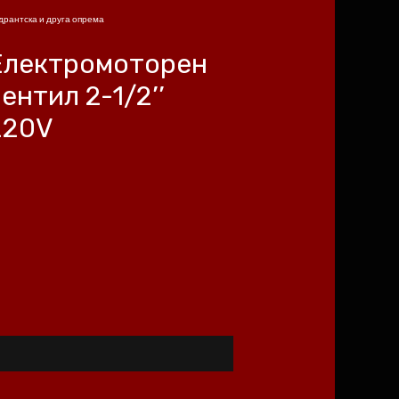
дрантска и друга опрема
Електромоторен
ентил 2-1/2’’
220V