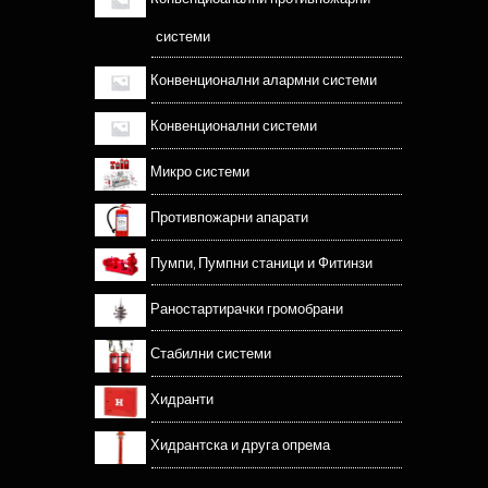
системи
Конвенционални алармни системи
Конвенционални системи
Микро системи
Противпожарни апарати
Пумпи, Пумпни станици и Фитинзи
Раностартирачки громобрани
Стабилни системи
Хидранти
Хидрантска и друга опрема