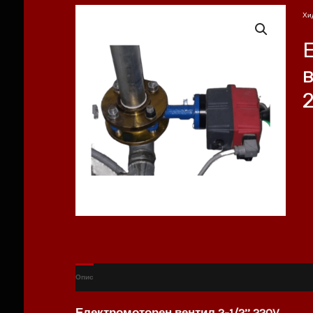
Хи
в
Опис
Електромоторен вентил 2-1/2
’’
220V