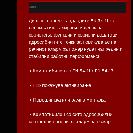
Опис
Дизајн според стандардите EN 54-11, со
лесни за инсталирање и лесни за
користење функции и корисни додатоци,
адресибилните точки за повикување на
рачниот аларм за пожар нудат напредни и
стабилни работни перформанси.
◗ Компатибилен со EN 54-11 / EN 54-17
◗ LED покажува активирање
◗ Површинска или рамна монтажа
◗ Компатибилен со сите адресибилни
контролни панели за аларм за пожар