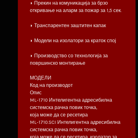
◗ Прекин на комуникација за брзо
откривање на аларм за пожар за 1,5 сек.
◗ Транспарентен заштитен капак
◗ Модели на изолатори за краток спој
◗ Производство со технологија за
површинско монтирање
МОДЕЛИ
Код на производот
Опис
ML-1710 Интелигентна адресибилна
системска рачна повик точка,
која може да се ресетира
ML-1710.SCI Интелигентна адресибилна
системска рачна повик точка,
која може да се ресетира, изолатор за