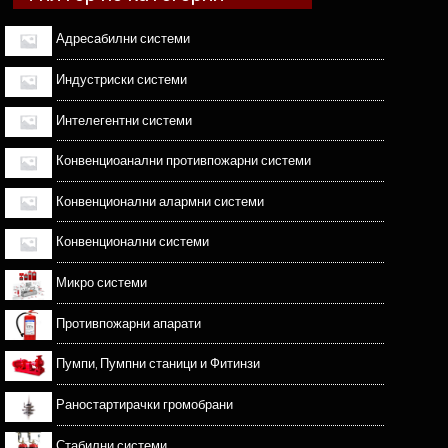
Адресабилни системи
Индустриски системи
Интелегентни системи
Конвенциоанални противпожарни системи
Конвенционални алармни системи
Конвенционални системи
Микро системи
Противпожарни апарати
Пумпи, Пумпни станици и Фитинзи
Раностартирачки громобрани
Стабилни системи