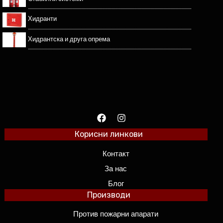
Хидранти
Хидрантска и друга опрема
Корисни линкови
Контакт
За нас
Блог
Производи
Против пожарни апарати