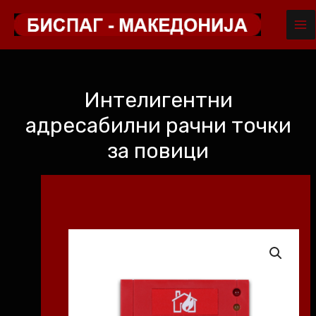
MA
Skip
to
ME
content
Интелигентни
адресабилни рачни точки
за повици