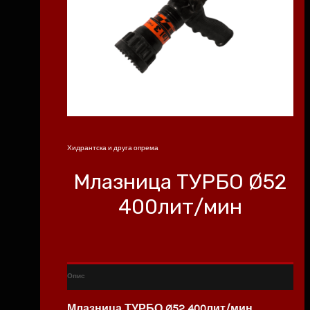
Хидрантска и друга опрема
Млазница ТУРБО Ø52
400лит/мин
Опис
Млазница ТУРБО Ø52 400лит/мин