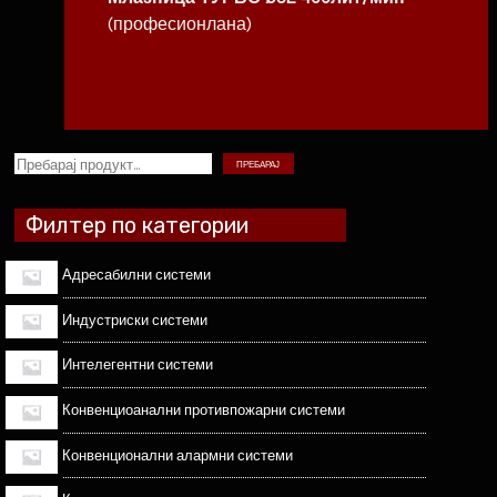
(професионлана)
ПРЕБАРАЈ
Филтер по категории
Адресабилни системи
Индустриски системи
Интелегентни системи
Конвенциоанални противпожарни системи
Конвенционални алармни системи