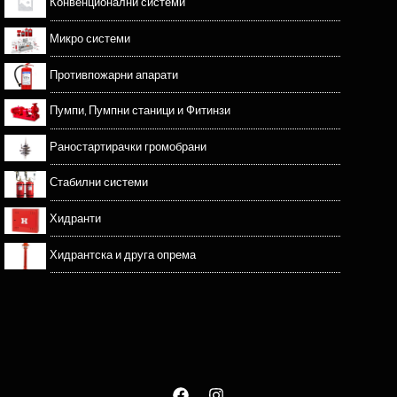
Конвенционални системи
Микро системи
Противпожарни апарати
Пумпи, Пумпни станици и Фитинзи
Раностартирачки громобрани
Стабилни системи
Хидранти
Хидрантска и друга опрема