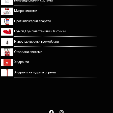
Конвенционални системи
Микро системи
Противпожарни апарати
Пумпи, Пумпни станици и Фитинзи
Раностартирачки громобрани
Стабилни системи
Хидранти
Хидрантска и друга опрема