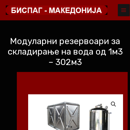
MA
Skip
to
ME
content
Модуларни резервоари за
складирање на вода од 1м3
– 302м3