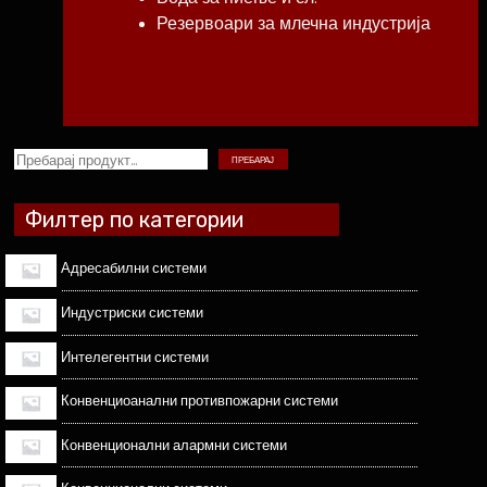
Резервоари за млечна индустрија
ПРЕБАРАЈ
Филтер по категории
Адресабилни системи
Индустриски системи
Интелегентни системи
Конвенциоанални противпожарни системи
Конвенционални алармни системи