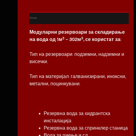
Опис
Модуларни резервоари за складирање
3
3
на вода од 1м
– 302м
, се користат за:
Тип на резервоари: подземни, надземни и
висечки.
Тип на материјал: галванизирани, иноксни,
метални, поцинкувани.
Резервна вода за хидрантска
инсталација
Резервна вода за спринклер станица
Вода за пиење и сл.