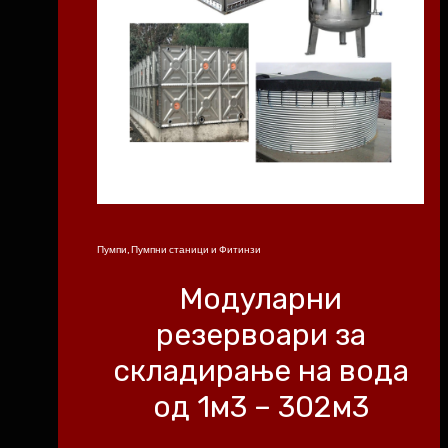
Пумпи, Пумпни станици и Фитинзи
Модуларни
резервоари за
складирање на вода
од 1м3 – 302м3