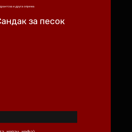
дрантска и друга опрема
Сандак за песок
а, копач, кофа)