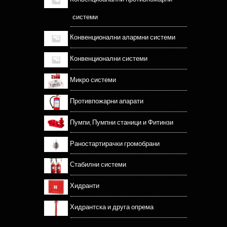
системи
Конвенционални алармни системи
Конвенционални системи
Микро системи
Противпожарни апарати
Пумпи, Пумпни станици и Фитинзи
Раностартирачки громобрани
Стабилни системи
Хидранти
Хидрантска и друга опрема