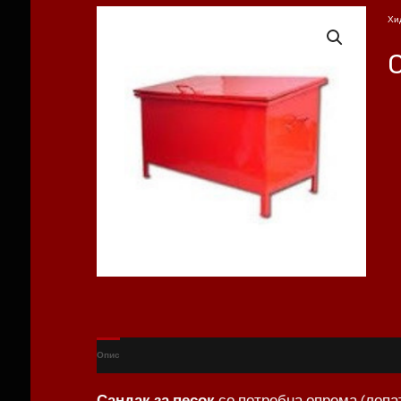
Хи
Опис
Сандак за песок
со потребна опрема (лопат