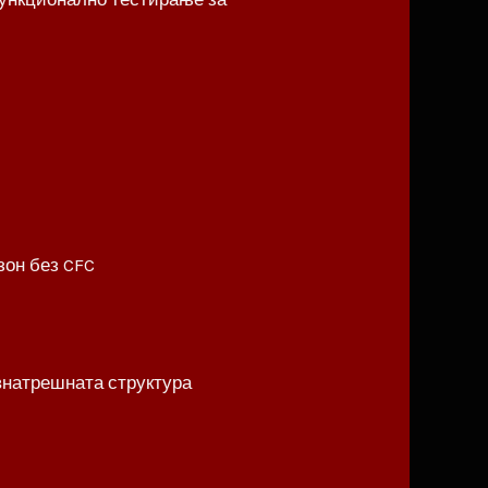
зон без CFC
внатрешната структура