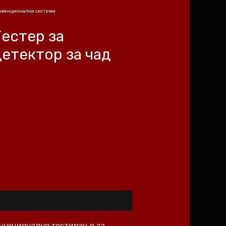
нвенционални системи
Тестер за
детектор за чад
 функционално тестирање за