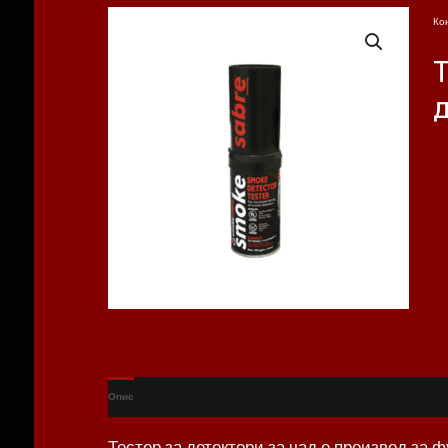
Ко
Опис
Тестер за детектори за чад е производ за