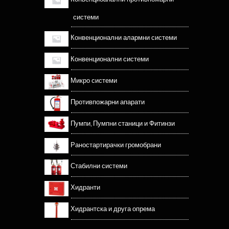
системи
Конвенционални алармни системи
Конвенционални системи
Микро системи
Противпожарни апарати
Пумпи, Пумпни станици и Фитинзи
Раностартирачки громобрани
Стабилни системи
Хидранти
Хидрантска и друга опрема