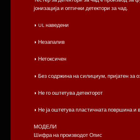
јонизација и оптички детектори за чад.
◗ UL наведени
◗ Незапалив
◗ Нетоксичен
◗ Без содржина на силициум, пријатен за о
◗ Не го оштетува детекторот
◗ Не ја оштетува пластичната површина и 
МОДЕЛИ
Шифра на производот Опис